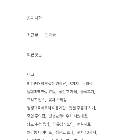
공지사항
최근글
인기글
최근댓글
태그
비타민D 하루섭취 권장량
8가지
무의식
들깨미백크림 효능
정안고 가격
솔직후기
프리츠 펄스
꽃차 주의점
평생교육바우처 이용기관
귓불 주름과 치매
죽염 주의점
평생교육바우처 지원내용
당뇨 추천 음식
역류성식도염
현실치료
빨강통 다이어트
정안고 효과
꽃차 10가지