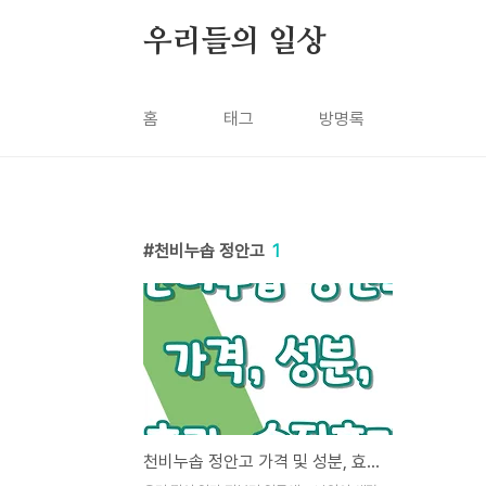
본문 바로가기
우리들의 일상
홈
태그
방명록
천비누솝 정안고
1
천비누솝 정안고 가격 및 성분, 효과, 솔직후기