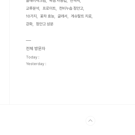
들깨미백크림
죽염 사용법
면역력
교류분석
프로이트
천비누솝 정안고
10가지
꽃차 효능
글래서
게슈탈트 치료
강화
정안고 성분
전체 방문자
Today :
Yesterday :