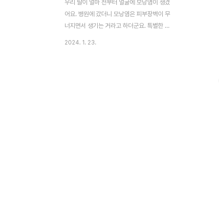
우리 딸이 얼마 전부터 얼굴에 모낭염이 생겼
어요. 병원에 갔더니 모낭염은 피부장벽이 무
너지면서 생기는 거라고 하더군요. 특별한 약
이 없이 그저 항생제와 얼굴에 바르는 연고만
2024. 1. 23.
처방해주었습니다. 여드름보다 더 고치기 힘
든 모낭염때문에 고민을 하다가 클린징 제품
부터 바꿔야겠다는 생각이 들어 이것저것 찾
다가 천비누솝 정안고를 구입하게 되었습니
다. 정안고 본제품이 아닌, 30일 테스터를 먼
저 구입했어요. 가격대가 있는데, 혹시나 맞
지 않으면 아까우니까요. 한달 정도 사용한
후기를 나누어보려고 합니다. 크기 및 모양
테스터라 그런지 많이 작습니다. 많이 작아
요. 500원짜리 동전보다 조금 큽니다. 여러
자연재료들이 들어있어서 그런지 표면이 꺼
끌꺼끌합니다. 인공적인 제형이 아닌 핸드메
이드같은 느낌입니다. 그리고 단단..